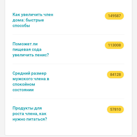
Как увеличить член
149587
дома: быстрые
способы
Поможет ли
113008
пищевая сода
увеличить пенис?
Средний размер
84128
мужского члена в
спокойном
состоянии
Продукты для
57810
роста члена, как
нужно питаться?