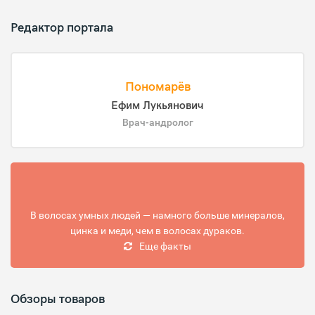
Редактор портала
Пономарёв
Ефим Лукьянович
Врач-андролог
В волосах умных людей — намного больше минералов,
цинка и меди, чем в волосах дураков.
Еще факты
Обзоры товаров