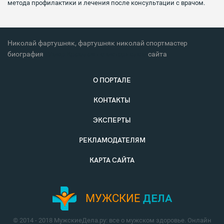
метода профилактики и лечения после консультации с врачом.
Николай фартушняк, фартушняк николай спортмастер
биография
| Умар Кремлев по материалам
сайта
.
О ПОРТАЛЕ
КОНТАКТЫ
ЭКСПЕРТЫ
РЕКЛАМОДАТЕЛЯМ
КАРТА САЙТА
МУЖСКИЕ
ДЕЛА
© 2014 - 2018 МужскиеДела.ру: все о мужском здоровье. Онлайн