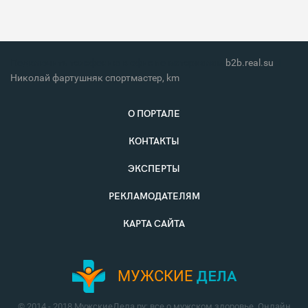
Подключить телефонию в офис по материалам
b2b.real.su
. |
Николай фартушняк спортмастер, km
О ПОРТАЛЕ
КОНТАКТЫ
ЭКСПЕРТЫ
РЕКЛАМОДАТЕЛЯМ
КАРТА САЙТА
МУЖСКИЕ
ДЕЛА
© 2014 - 2018 МужскиеДела.ру: все о мужском здоровье. Онлайн