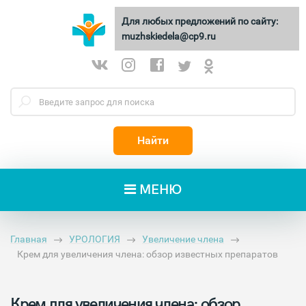
Для любых предложений по сайту:
МУЖСКИЕ
ДЕЛА
muzhskiedela@cp9.ru
Найти
МЕНЮ
Главная
УРОЛОГИЯ
Увеличение члена
Крем для увеличения члена: обзор известных препаратов
Крем для увеличения члена: обзор