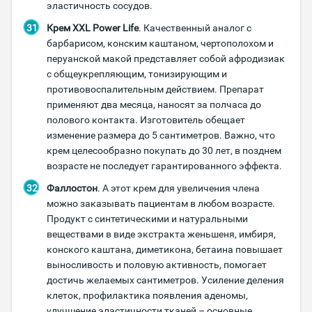
эластичность сосудов.
Крем XXL Power Life
. Качественный аналог с
барбарисом, конским каштаном, чертополохом и
перуанской макой представляет собой афродизиак
с общеукрепляющим, тонизирующим и
противовоспалительным действием. Препарат
применяют два месяца, наносят за полчаса до
полового контакта. Изготовитель обещает
изменение размера до 5 сантиметров. Важно, что
крем целесообразно покупать до 30 лет, в позднем
возрасте не последует гарантированного эффекта.
Фаллостон
. А этот крем для увеличения члена
можно заказывать пациентам в любом возрасте.
Продукт с синтетическими и натуральными
веществами в виде экстракта женьшеня, имбиря,
конского каштана, диметикона, бетаина повышает
выносливость и половую активность, помогает
достичь желаемых сантиметров. Усиление деления
клеток, профилактика появления аденомы,
улучшение эластичности тканей – основные