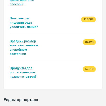
способы
Поможет ли
113008
пищевая сода
увеличить пенис?
Средний размер
84128
мужского члена в
спокойном
состоянии
Продукты для
57810
роста члена, как
нужно питаться?
Редактор портала