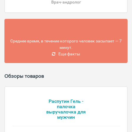
Врач-андролог
Среднее время, в течение которого человек засыпает — 7
минут.
Еще факты
Обзоры товаров
Распутин Гель -
палочка
выручалочка для
мужчин