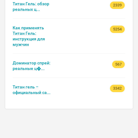
Титан Гель: обзор
2339
реальных ц...
Как применять
5254
Титан Гель:
инструкция для
мужчин
Доминатор спрей:
567
реальные ц�...
Титан гель –
3342
официальный са...