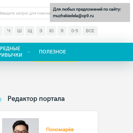
Для любых предложений по сайту:
Найти
muzhskiedela@cp9.ru
Ч
Ш
Щ
Э
Ю
Я
0-9
ВСЕ
РЕДНЫЕ
ПОЛЕЗНОЕ
РИВЫЧКИ
Редактор портала
Пономарёв