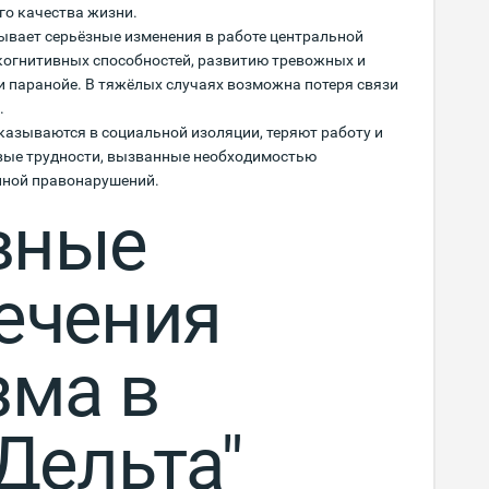
о качества жизни.
ывает серьёзные изменения в работе центральной
когнитивных способностей, развитию тревожных и
и паранойе. В тяжёлых случаях возможна потеря связи
.
казываются в социальной изоляции, теряют работу и
вые трудности, вызванные необходимостью
чиной правонарушений.
вные
ечения
зма в
Дельта"