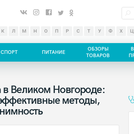
К
Л
М
Н
О
П
Р
С
Т
У
Ф
Х
Ц
ОБЗОРЫ
В
СПОРТ
ПИТАНИЕ
ТОВАРОВ
П
 в Великом Новгороде:
 эффективные методы,
онимность