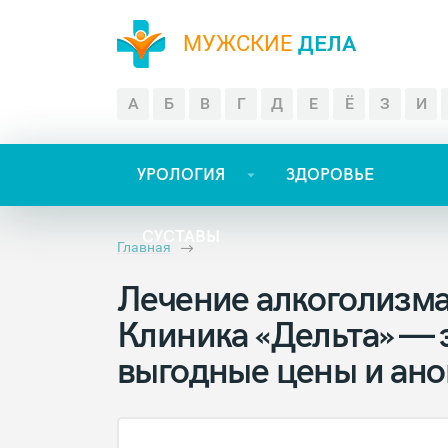
МУЖСКИЕ
ДЕЛА
А
Б
В
Г
Д
Е
Ё
З
И
УРОЛОГИЯ
ЗДОРОВЬЕ
СУСТАВЫ
Главная
Лечение алкоголизма
Клиника «Дельта» —
выгодные цены и ан