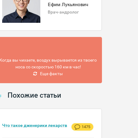
Ефим Лукьянович
Врач-андролог
Когда вы чихаете, воздух вырывается из твоего
носа со скоростью 160 км в час!
Еще факты
Похожие статьи
Что такое дженерики лекарств
1475