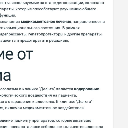
нты, используемые на этапе детоксикации, включают
епараты, которые способствуют улучшению общего
функций.
азначается
медикаментозное лечение
, направленное на
психоэмоционального состояния. В рамках
депрессанты, гепатопротекторы и другие препараты,
ациента и предотвратить рецидивы.
е от
ма
оголизма в клинике "Дельта" является
кодирование
.
хологического воздействия на пациента,
ого отвращения к алкоголю. В клинике "Дельта"
я, включая медикаментозное воздействие и
едение пациенту препаратов, которые вызывают
дения препарата даже небольшое количество алкоголя