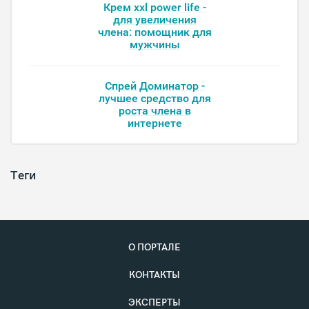
Крем xxl power life -
для увеличения
члена: помощник для
мужчины
Спрей Доминатор -
лучшее средство для
роста члена в
интернете
Теги
О ПОРТАЛЕ
КОНТАКТЫ
ЭКСПЕРТЫ