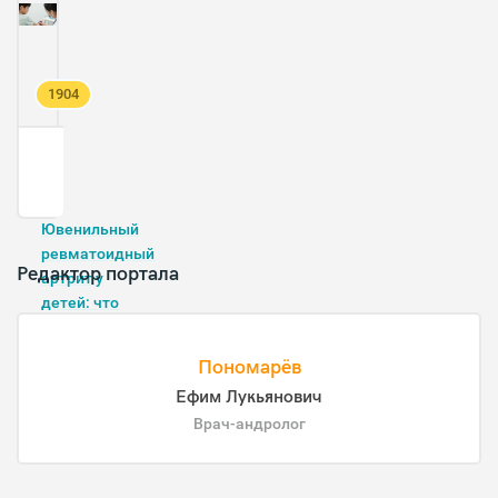
1904
Ювенильный
ревматоидный
Редактор портала
артрит у
детей: что
нужно знать
Пономарёв
Ефим Лукьянович
Врач-андролог